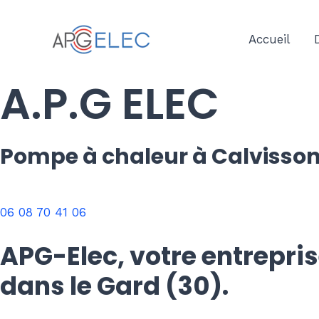
Skip
to
Accueil
content
A.P.G ELEC
Pompe à chaleur à Calvisso
06 08 70 41 06
APG-Elec, votre entrepri
dans le Gard (30).