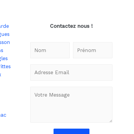
arde
Contactez nous !
gues
sson
ns
les
ttes
x
sac